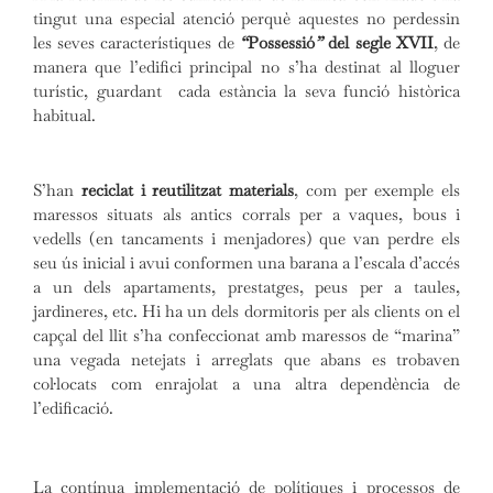
tingut una especial atenció perquè aquestes no perdessin
les seves característiques de
“
Possessió
”
del segle XVII
, de
manera que l’edifici principal no s’ha destinat al lloguer
turístic, guardant cada estància la seva funció històrica
habitual.
S’han
reciclat i reutilitzat materials
, com per exemple els
maressos situats als antics corrals per a vaques, bous i
vedells (en tancaments i menjadores) que van perdre els
seu ús inicial i avui conformen una barana a l’escala d’accés
a un dels apartaments, prestatges, peus per a taules,
jardineres, etc. Hi ha un dels dormitoris per als clients on el
capçal del llit s’ha confeccionat amb maressos de “marina”
una vegada netejats i arreglats que abans es trobaven
col·locats com enrajolat a una altra dependència de
l’edificació.
La contínua implementació de polítiques i processos de