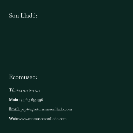
Son Lladó:
Ecomuseo:
Tel:
+34 971 652 572
Mob:
+34 615 655 996
Email:
pep@agroturismesonllado.com
Web:
www.ecomuseosonllado.com