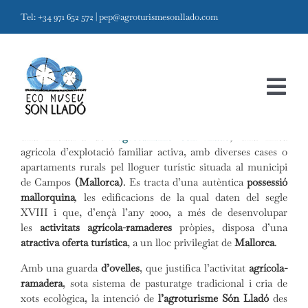
Skip
Tel: +34 971 652 572
|
pep@agroturismesonllado.com
to
content
Tog
L’Ecomuseu Etnogràfic del Patrimoni Rural de Campos
és
Navi
una iniciativa de
l’agroturisme Son Lladó
, una finca
Inici
agrícola d’explotació familiar activa, amb diverses cases o
Agroturisme Son Llado
apartaments rurals pel lloguer turístic situada al municipi
Projecte
de Campos
(Mallorca)
. Es tracta d’una autèntica
possessió
mallorquina
,
les edificacions de la qual daten del segle
XVIII i que, d’ençà l’any 2000, a més de desenvolupar
Ecomuseu
les
activitats agrícola-ramaderes
pròpies, disposa d’una
atractiva oferta turística
, a un lloc privilegiat de
Mallorca
.
Agroturisme
Amb una guarda
d’ovelles
, que justifica l’activitat
agrícola-
Visites i contacte
ramadera
, sota sistema de pasturatge tradicional i cria de
xots ecològica, la intenció de
l’agroturisme Són Lladó
des