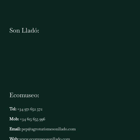
Son Lladó:
Ecomuseo:
Tel:
+34 971 652 572
Mob:
+34 615 655 996
Email:
pep@agroturismesonllado.com
Web:
www.ecomuseosonllado.com