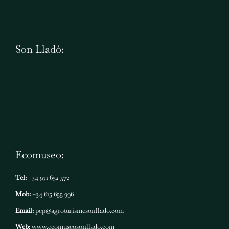
Son Lladó:
Ecomuseo:
Tel:
+34 971 652 572
Mob:
+34 615 655 996
Email:
pep@agroturismesonllado.com
Web:
www.ecomuseosonllado.com