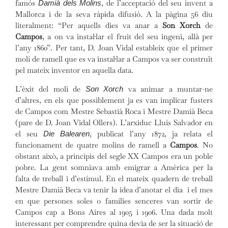
famós
, de l’acceptació del seu invent a
Damià dels Molins
Mallorca i de la seva ràpida difusió. A la pàgina 56 diu
literalment: “Per aquells dies va anar a
Son Xorch
de
Campos
, a on va instal·lar el fruit del seu ingeni, allà per
l’any 1860”. Per tant, D. Joan Vidal estableix que el primer
molí de ramell que es va instal·lar a Campos va ser construït
pel mateix inventor en aquella data.
L’èxit del molí de
va animar a muntar-ne
Son Xorch
d’altres, en els que possiblement ja es van implicar fusters
de Campos com Mestre Sebastià Roca i Mestre Damià Beca
(pare de D. Joan Vidal Ollers). L’arxiduc Lluís Salvador en
el seu
, publicat l’any 1872, ja relata el
Die Balearen
funcionament de quatre molins de ramell a
Campos
. No
obstant això, a principis del segle XX Campos era un poble
pobre. La gent somniava amb emigrar a Amèrica per la
falta de treball i d’estímul. En el mateix quadern de treball
Mestre Damià Beca va tenir la idea d’anotar el dia i el mes
en que persones soles o famílies senceres van sortir de
Campos cap a Bons Aires al 1905 i 1906. Una dada molt
interessant per comprendre quina devia de ser la situació de