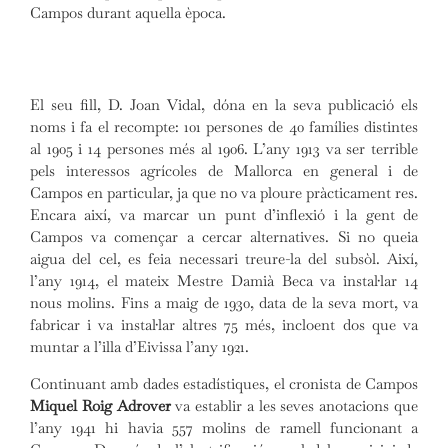
Campos durant aquella època.
El seu fill, D. Joan Vidal, dóna en la seva publicació els
noms i fa el recompte: 101 persones de 40 famílies distintes
al 1905 i 14 persones més al 1906. L’any 1913 va ser terrible
pels interessos agrícoles de Mallorca en general i de
Campos en particular, ja que no va ploure pràcticament res.
Encara així, va marcar un punt d’inflexió i la gent de
Campos va començar a cercar alternatives. Si no queia
aigua del cel, es feia necessari treure-la del subsòl. Així,
l’any 1914, el mateix Mestre Damià Beca va instal·lar 14
nous molins. Fins a maig de 1930, data de la seva mort, va
fabricar i va instal·lar altres 75 més, incloent dos que va
muntar a l’illa d’Eivissa l’any 1921.
Continuant amb dades estadístiques, el cronista de Campos
Miquel Roig Adrover
va establir a les seves anotacions que
l’any 1941 hi havia 557 molins de ramell funcionant a