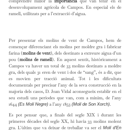
comprendre millor la
importància
que van tenir en el
desenvolupament agrícola de Campos. En especial els de
ramell, utilitzats per a l’extracció d’aigua.
Per presentar els molins de vent de Campos, hem de
començar diferenciant els molins per moldre gra i fabricar
farina (
molins de vent
), dels destinats a extreure aigua d’un
pou (
molins de ramell
). En aquest sentit, històricament a
Campos va haver un total de 33 molins destinats a moldre
gra, dels quals 31 eren de vent i dos de “sang”, és a dir, que
es movien per tracció animal. Tot i les dificultats
documentals per precisar l’any de la seva construcció en la
majoria dels casos, D. Joan Vidal aconsegueix establir en el
seu estudi uns períodes que van, com a mínim, de l’any
1644
a l’any 1853
.
(Es Molí Negre)
(Molí de Son Xorch)
Es pot pensar que, a finals del segle XIX i durant les
primeres dècades del segle XX, hi havia 33 molins molent
gra. L’últim que va deixar de treballar va ser el
Molí d’En