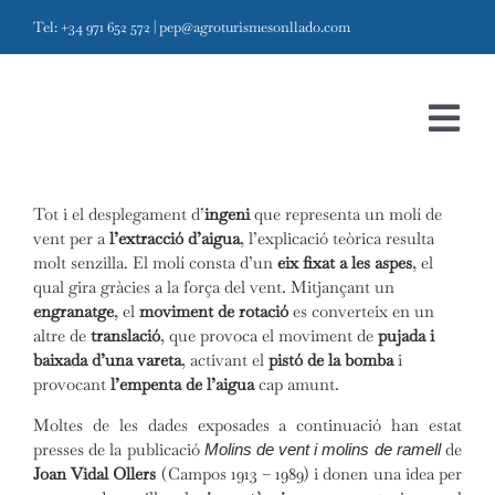
Skip
Tel: +34 971 652 572
|
pep@agroturismesonllado.com
to
content
Tog
Navi
Tot i el desplegament d’
ingeni
que representa un molí de
Inici
Els molins de ramell
vent per a
l’extracció d’aigua
, l’explicació teòrica resulta
molt senzilla. El molí consta d’un
eix fixat a les aspes
, el
Projecte
qual gira gràcies a la força del vent. Mitjançant un
engranatge
, el
moviment de rotació
es converteix en un
Ecomuseu
altre de
translació
, que provoca el moviment de
pujada i
baixada d’una vareta
, activant el
pistó de la bomba
i
Agroturisme
provocant
l’empenta de l’aigua
cap amunt.
Moltes de les dades exposades a continuació han estat
Visites i contacte
presses de la publicació
de
Molins de vent i molins de ramell
Joan Vidal Ollers
(Campos 1913 – 1989) i donen una idea per