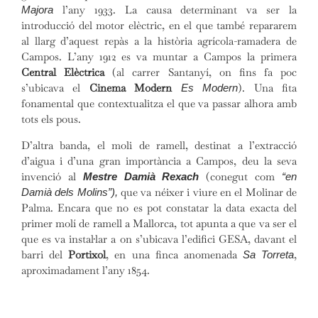
l’any 1933. La causa determinant va ser la
Majora
introducció del motor elèctric, en el que també repararem
al llarg d’aquest repàs a la història agrícola-ramadera de
Campos. L’any 1912 es va muntar a Campos la primera
Central Elèctrica
(al carrer Santanyí, on fins fa poc
s’ubicava el
Cinema Modern
). Una fita
Es Modern
fonamental que contextualitza el que va passar alhora amb
tots els pous.
D’altra banda, el moli de ramell, destinat a l’extracció
d’aigua i d’una gran importància a Campos, deu la seva
invenció al
(conegut com
Mestre Damià Rexach
“en
que va néixer i viure en el Molinar de
Damià dels Molins”),
Palma. Encara que no es pot constatar la data exacta del
primer molí de ramell a Mallorca, tot apunta a que va ser el
que es va instal·lar a on s’ubicava l’edifici GESA, davant el
barri del
Portixol
, en una finca anomenada
,
Sa Torreta
aproximadament l’any 1854.