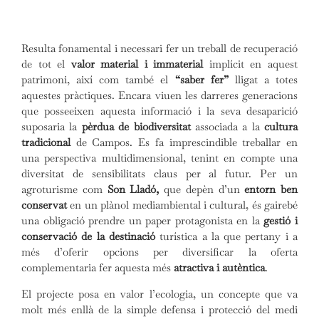
Resulta fonamental i necessari fer un treball de recuperació
de tot el
valor material i immaterial
implícit en aquest
patrimoni, així com també el
“saber fer”
lligat a totes
aquestes pràctiques. Encara viuen les darreres generacions
que posseeixen aquesta informació i la seva desaparició
suposaria la
pèrdua de biodiversitat
associada a la
cultura
tradicional
de Campos. Es fa imprescindible treballar en
una perspectiva multidimensional, tenint en compte una
diversitat de sensibilitats claus per al futur. Per un
agroturisme com
Son Lladó,
que depèn d’un
entorn ben
conservat
en un plànol mediambiental i cultural, és gairebé
una obligació prendre un paper protagonista en la
gestió i
conservació de la destinació
turística a la que pertany i a
més d’oferir opcions per diversificar la oferta
complementaria fer aquesta més
atractiva i autèntica
.
El projecte posa en valor l’ecologia, un concepte que va
molt més enllà de la simple defensa i protecció del medi