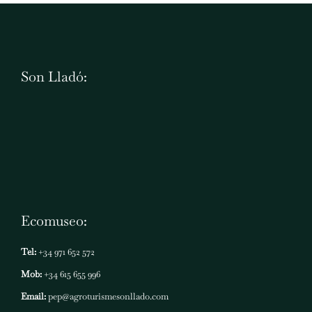
Son Lladó:
Ecomuseo:
Tel:
+34 971 652 572
Mob:
+34 615 655 996
Email:
pep@agroturismesonllado.com