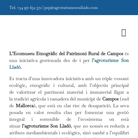
Skip
Tel: +34 971 652 572
|
pep@agroturismesonllado.com
to
content
Tog
Navi
L’Ecomuseu Etnogràfic del Patrimoni Rural de Campos
és
una iniciativa gestionada des de i per
l’agroturisme Son
Inici
Projecte
Lladó
.
Projecte
Es tracta d’una innovadora iniciativa amb un triple vessant
ecològic, etnogràfic i cultural, amb l’objectiu principal
Ecomuseu
de valoritzar el patrimoni material i immaterial lligat a
la tradició agrícola i ramadera del municipi de
Campos
(sud
Agroturisme
de
Mallorca
), que està en clar risc de desaparició. La seva
posada en valor resulta clau per fomentar una gestió
Visites i contacte
integral i sostenible de l’ecosistema on està
situat
l’agroturisme Son Lladó
, que no només es redueix a
atributs mediambientals i ecològics, sinó també a l’equilibri