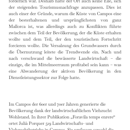
förderlich war. Deshalb hatte der Ort auch keine Eile, sich
der steigenden Tourismusnachfrage anzupassen. Dies ist
auch einer der Gründe, warum die Küste von Campos eine
der besterhaltenen und ursprünglichsten von ganz
Mallorca ist, was allerdings auch zu Konflikten führte
zwischen dem Teil der Bevölkerung, der die Küste erhalten
wollte und dem Teil, der den touristischen Fortschritt
forcieren wollte. Die Versalzung des Grundwassers durch
die Übernutzung leitete die Trendwende ein. Nach und
nach verschwand die bewässerte Landwirtschaft – die
einzige, die im Mittelmeerraum profitabel sein kann – was
eine Abwanderung der aktiven Bevölkerung in den
Dienstleistungssektor zur Folge hatte.
Im Campos der 60er und 70er Jahren generierte die
Bevölkerung dank der landwirtschaftlichen Viehzucht
Wohlstand. In ihrer Publikation „Foravila temps enrere“
ortet Julià Porquer 519 Landwirtschafts- und
Viehzuchtbetriebe in Campos. Sie umfassen sowohl die