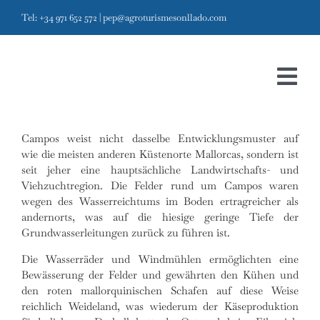
Skip
Tel: +34 971 652 572
|
pep@agroturismesonllado.com
to
content
Tog
Navi
Campos weist nicht dasselbe Entwicklungsmuster auf
Startseite
Campos gestern
wie die meisten anderen Küstenorte Mallorcas, sondern ist
seit jeher eine hauptsächliche Landwirtschafts- und
Projekt
Viehzuchtregion. Die Felder rund um Campos waren
wegen des Wasserreichtums im Boden ertragreicher als
Ecomuseum
andernorts, was auf die hiesige geringe Tiefe der
Grundwasserleitungen zurück zu führen ist.
Agrotourismus
Die Wasserräder und Windmühlen ermöglichten eine
Bewässerung der Felder und gewährten den Kühen und
Besichtigungen & 
den roten mallorquinischen Schafen auf diese Weise
reichlich Weideland, was wiederum der Käseproduktion